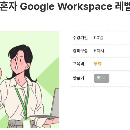
 혼자 Google Workspace 레
수강기간
90일
강의구성
5차시
교육비
무료
맛보기
맛보기