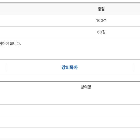
총점
100점
60점
어야 합니다.
강의목차
강의명