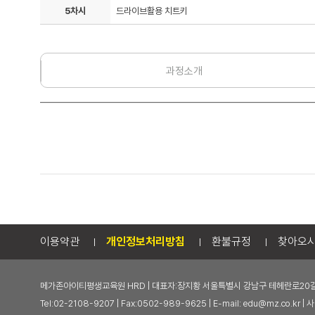
5차시
드라이브활용 치트키
과정소개
이용약관
개인정보처리방침
환불규정
찾아오
메가존아이티평생교육원 HRD | 대표자:장지황 서울특별시 강남구 테헤란로20길 
Tel:02-2108-9207 | Fax:0502-989-9625 | E-mail: edu@mz