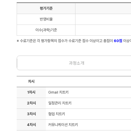
평가기준
반영비율
이수(과락)기준
※ 수료기준은 각 평가항목의 점수가 수료기준 점수 이상이고 총점이
60점
이상이
과정소개
차시
1차시
Gmail 치트키
2차시
일정관리 치트키
3차시
협업 치트키
4차시
커뮤니케이션 치트키