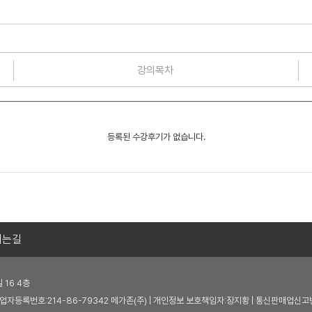
강의목차
시는길
16 4층
.co.kr | 사업자등록번호:214-86-79342 메가존(주) | 개인정보 보호책임자:장지황 | 통신판매업