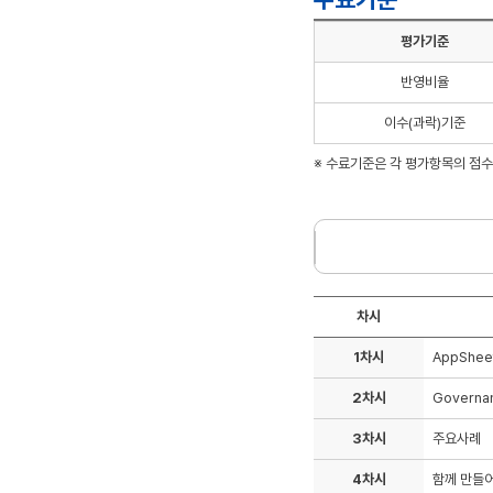
평가기준
반영비율
이수(과락)기준
※ 수료기준은 각 평가항목의 점
차시
1차시
AppShe
2차시
Governan
3차시
주요사례
4차시
함께 만들